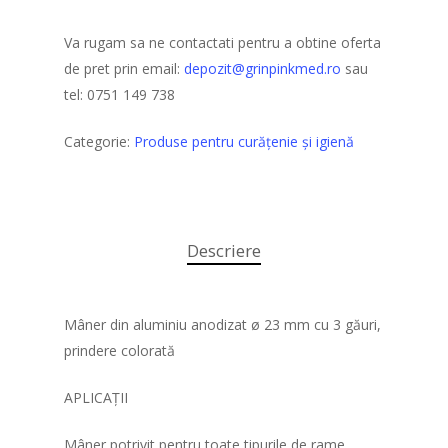
Despre noi
Instrumentar medical
Dizpozitive medicale
Va rugam sa ne contactati pentru a obtine oferta
Parteneri
de pret prin email:
depozit@grinpinkmed.ro
sau
Curatenie si igiena
Contact
tel: 0751 149 738
Paturi spital
Categorie:
Produse pentru curățenie şi igienă
Mese spital
Descriere
Mâner din aluminiu anodizat ø 23 mm cu 3 găuri,
prindere colorată
APLICAȚII
Mâner potrivit pentru toate tipurile de rame