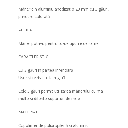
Mâner din aluminiu anodizat ø 23 mm cu 3 găuri,
prindere colorată
APLICAȚII
Mâner potrivit pentru toate tipurile de rame
CARACTERISTICI
Cu 3 găuri în partea inferioară
Ușor și rezistent la rugină
Cele 3 găuri permit utilizarea mânerului cu mai
multe și diferite suporturi de mop
Acasa
MATERIAL
Produse
Copolimer de polipropilenă și aluminiu