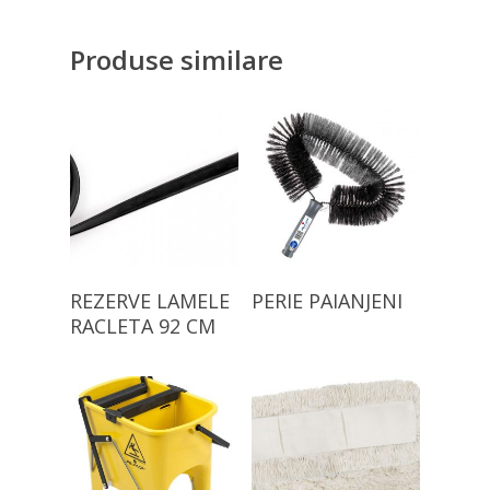
Produse similare
Citește Mai Mult
Citește Mai Mult
REZERVE LAMELE
PERIE PAIANJENI
RACLETA 92 CM