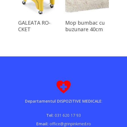
Citește Mai Mult
Citește Mai Mult
GALEATA RO-
Mop bumbac cu
CKET
buzunare 40cm
Departamentul DISPOZITIVE MEDICALE
:
Tel:
031 620 17 93
Email:
office@grinpinkmed.ro