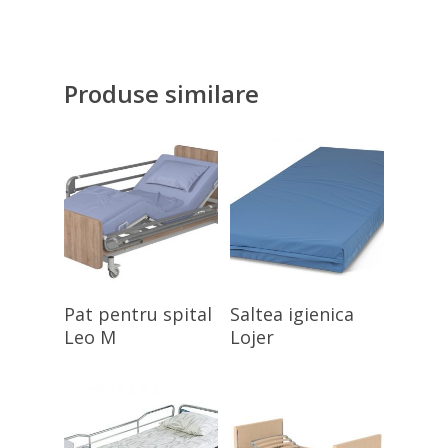
Produse similare
Citește Mai Mult
Citește Mai Mult
Pat pentru spital
Saltea igienica
Leo M
Lojer