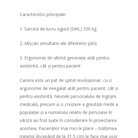
Caracteristici principale:
1. Sarcină de lucru sigură (SWL) 330 kg
2. Mișcări simultane ale diferitelor părți
Acasa
3. Ergonomie de ultimă generație atât pentru
asistentă, cât și pentru pacient
Produse
Despre noi
Instrumentar medical
Carena este un pat de spital revoluționar, cu o
ergonomie de neegalat atât pentru pacient, cât și
Dizpozitive medicale
Parteneri
pentru asistentă. Nevoile personalului de îngrijire
Curatenie si igiena
medicală, precum și o creștere a greutății medii a
Contact
populației și a numărului relativ de persoane în
Paturi spital
vârstă au fost luate în considerare în proiectarea
Mese spital
acesteia. Pacienților mai mici le place – înălțimea
minimă (începând de la 31,5 cm) le face mai ușor