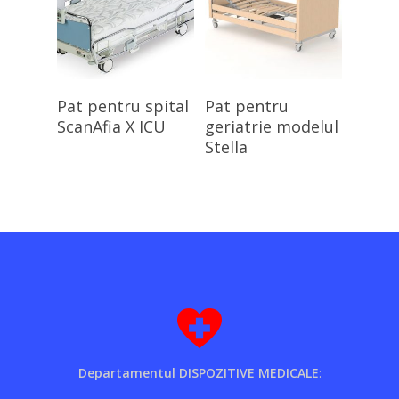
Citește Mai Mult
Citește Mai Mult
Pat pentru spital
Pat pentru
ScanAfia X ICU
geriatrie modelul
Stella
Departamentul DISPOZITIVE MEDICALE
: