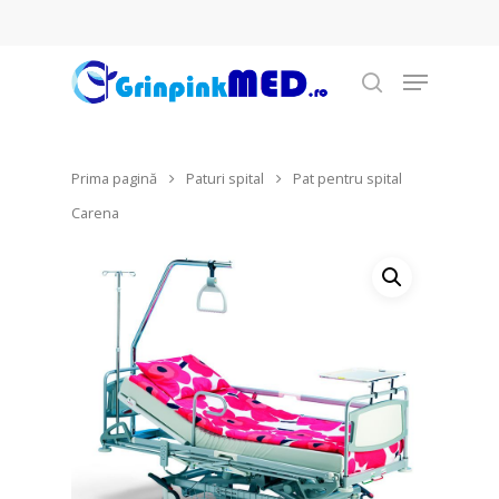
Prima pagină
Paturi spital
Pat pentru spital
Hit enter to search or ESC to close
Carena