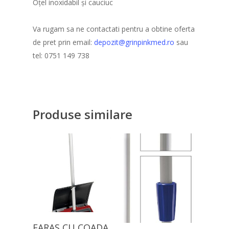
Contact
Oțel inoxidabil și cauciuc
Paturi spital
Va rugam sa ne contactati pentru a obtine oferta
Mese spital
de pret prin email:
depozit@grinpinkmed.ro
sau
tel: 0751 149 738
Produse similare
Citește Mai Mult
FARAS CU COADA