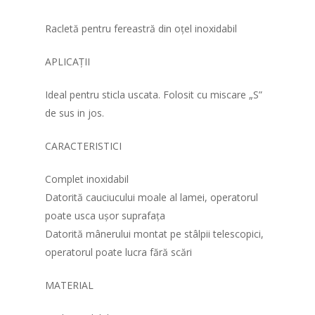
Racletă pentru fereastră din oțel inoxidabil
APLICAȚII
Ideal pentru sticla uscata. Folosit cu miscare „S”
de sus in jos.
CARACTERISTICI
Complet inoxidabil
Acasa
Datorită cauciucului moale al lamei, operatorul
poate usca ușor suprafața
Produse
Datorită mânerului montat pe stâlpii telescopici,
operatorul poate lucra fără scări
Despre noi
Instrumentar medical
Dizpozitive medicale
Parteneri
MATERIAL
Curatenie si igiena