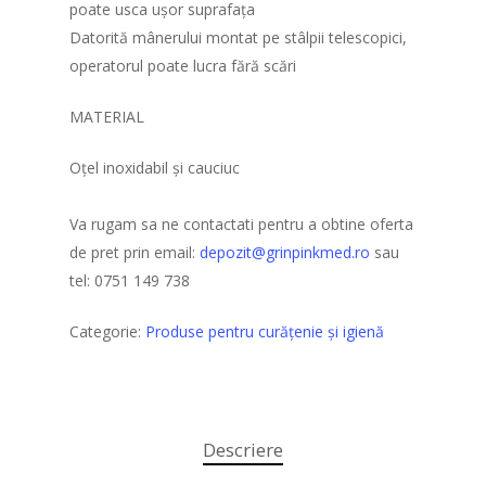
poate usca ușor suprafața
Datorită mânerului montat pe stâlpii telescopici,
operatorul poate lucra fără scări
MATERIAL
Oțel inoxidabil și cauciuc
Va rugam sa ne contactati pentru a obtine oferta
de pret prin email:
depozit@grinpinkmed.ro
sau
tel: 0751 149 738
Categorie:
Produse pentru curățenie şi igienă
Descriere