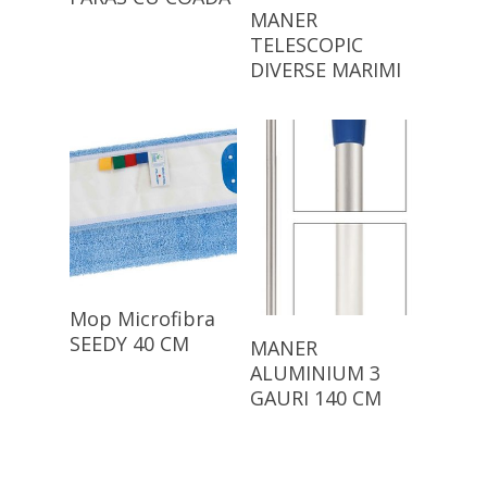
Citește Mai Mult
MANER
TELESCOPIC
DIVERSE MARIMI
Citește Mai Mult
Mop Microfibra
Citește Mai Mult
SEEDY 40 CM
MANER
ALUMINIUM 3
GAURI 140 CM