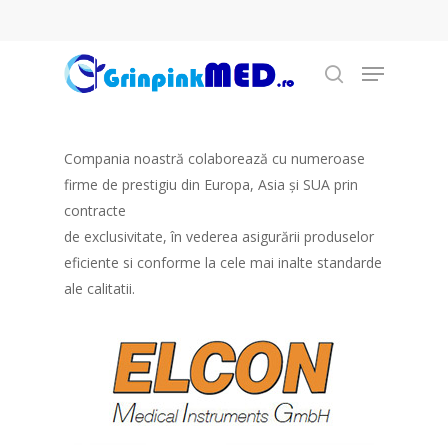
Compania noastră colaborează cu numeroase
Hit enter to search or ESC to close
firme de prestigiu din Europa, Asia şi SUA prin
contracte
de exclusivitate, în vederea asigurării produselor
eficiente si conforme la cele mai inalte standarde
ale calitatii.