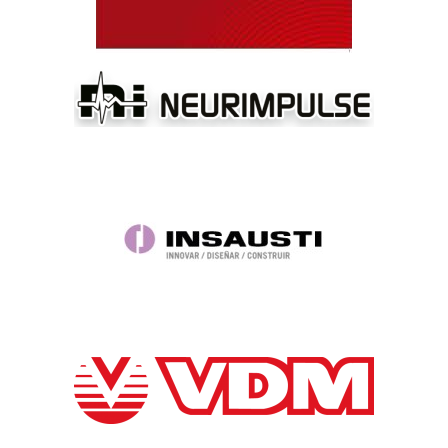
Contact
Paturi spital
Mese spital