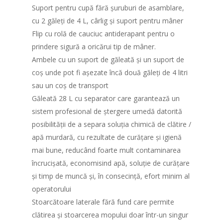
Suport pentru cupă fără șuruburi de asamblare,
cu 2 găleți de 4 L, cârlig și suport pentru mâner
Flip cu rolă de cauciuc antiderapant pentru o
prindere sigură a oricărui tip de mâner.
Ambele cu un suport de găleată și un suport de
coș unde pot fi așezate încă două găleți de 4 litri
sau un coș de transport
Găleată 28 L cu separator care garantează un
sistem profesional de ștergere umedă datorită
posibilității de a separa soluția chimică de clătire /
apă murdară, cu rezultate de curățare și igienă
mai bune, reducând foarte mult contaminarea
încrucișată, economisind apă, soluție de curățare
și timp de muncă și, în consecință, efort minim al
operatorului
Stoarcătoare laterale fără fund care permite
clătirea și stoarcerea mopului doar într-un singur