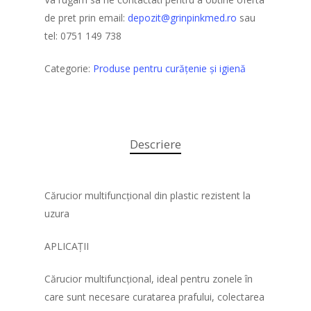
de pret prin email:
depozit@grinpinkmed.ro
sau
tel: 0751 149 738
Categorie:
Produse pentru curățenie şi igienă
Descriere
Cărucior multifuncțional din plastic rezistent la
uzura
Acasa
APLICAȚII
Produse
Cărucior multifuncțional, ideal pentru zonele în
care sunt necesare curatarea prafului, colectarea
Despre noi
Instrumentar medical