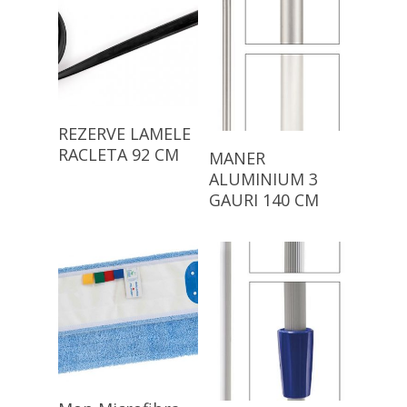
Citește Mai Mult
REZERVE LAMELE
Citește Mai Mult
RACLETA 92 CM
MANER
ALUMINIUM 3
GAURI 140 CM
Citește Mai Mult