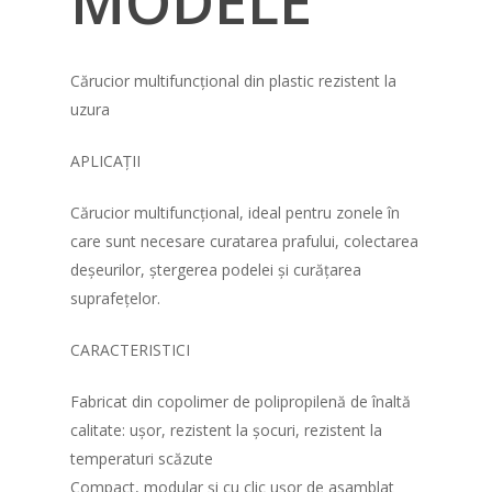
MODELE
Cărucior multifuncțional din plastic rezistent la
uzura
APLICAȚII
Cărucior multifuncțional, ideal pentru zonele în
care sunt necesare curatarea prafului, colectarea
deșeurilor, ștergerea podelei și curățarea
suprafețelor.
CARACTERISTICI
Fabricat din copolimer de polipropilenă de înaltă
calitate: ușor, rezistent la șocuri, rezistent la
temperaturi scăzute
Compact, modular și cu clic ușor de asamblat