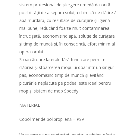
sistem profesional de ștergere umedă datorită
posibilității de a separa soluția chimică de clătire /
apă murdară, cu rezultate de curățare și igienă
mai bune, reducând foarte mult contaminarea
încrucișată, economisind apă, soluție de curățare
și timp de muncă și, în consecință, efort minim al
operatorului
Stoarcătoare laterale fără fund care permite
clătirea și stoarcerea mopului doar într-un singur
pas, economisind timp de muncă și evitând
picurările neplăcute pe podea; este ideal pentru
mop și sistem de mop Speedy
MATERIAL
Copolimer de polipropilenă – PSV
Va rugam sa ne contactati pentru a obtine oferta