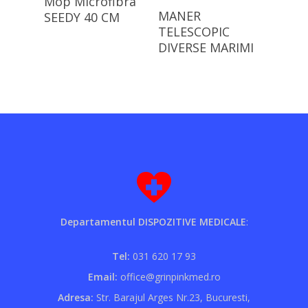
Mop Microfibra
Citește Mai Mult
MANER
SEEDY 40 CM
TELESCOPIC
DIVERSE MARIMI
Departamentul DISPOZITIVE MEDICALE
:
Tel:
031 620 17 93
Email:
office@grinpinkmed.ro
Adresa:
Str. Barajul Arges Nr.23, Bucuresti,