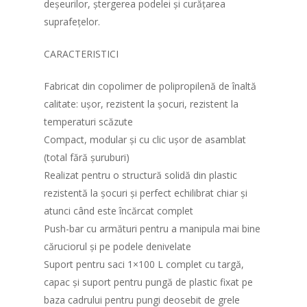
deșeurilor, ștergerea podelei și curățarea
Dizpozitive medicale
Parteneri
suprafețelor.
Curatenie si igiena
Contact
CARACTERISTICI
Paturi spital
Fabricat din copolimer de polipropilenă de înaltă
Mese spital
calitate: ușor, rezistent la șocuri, rezistent la
temperaturi scăzute
Compact, modular și cu clic ușor de asamblat
(total fără șuruburi)
Realizat pentru o structură solidă din plastic
rezistentă la șocuri și perfect echilibrat chiar și
atunci când este încărcat complet
Push-bar cu armături pentru a manipula mai bine
căruciorul și pe podele denivelate
Suport pentru saci 1×100 L complet cu targă,
capac și suport pentru pungă de plastic fixat pe
baza cadrului pentru pungi deosebit de grele