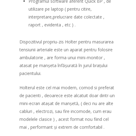
Programul software aferent Quick BP , de
utilizare pe laptop ( pentru citire,
interpretare,prelucrare date colectate ,
raport , evidenta , etc ) .
Dispozitivul propriu-zis Holter pentru masurarea
tensiunii arteriale este un aparat pentru folosire
ambulatorie , are forma unui mini-monitor ,
atasat pe manșeta înfășurată în jurul brațului
pacientului.
Holterul este cel mai modern, comod si preferat
de pacienti , deoarece este alcatuit doar dintr-un
mini-ecran atașat de manșetă, ( deci nu are alte
cabluri , electrozi, sau fire incomode, cum erau
modelele clasice ) , acest format nou fiind cel
mai , performant și extrem de comfortabil .