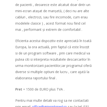
de pacienti , deoarece este alcatuit doar dintr-un
mini-ecran atașat de manșetă, ( deci nu are alte
cabluri , electrozi, sau fire incomode, cum erau
modelele clasice ) , acest format nou fiind cel
mai , performant și extrem de comfortabil .
Eficienta acestui dispozitiv este apreciată în toată
Europa, la ora actuală, prin faptul că este însoțit
si de un program software , prin care medicul va
putea citi si interpreta rezultatele descarcarilor în
urma monitorizarii pacientilor,iar programul oferă
diverse si multiple optiuni de lucru , care ajută la
elaborarea raportului final .
Pret
= 1500 de EURO plus TVA .
Pentru mai multe detalii va rog sa ne contactati
prin email:
office@grinpinkmed.ro
sau la tel: 031