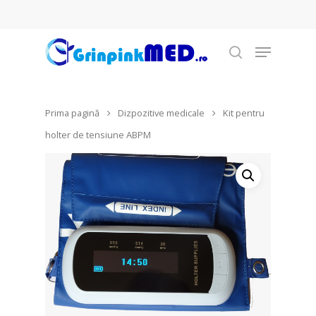
Prima pagină
Dizpozitive medicale
Kit pentru
Hit enter to search or ESC to close
holter de tensiune ABPM