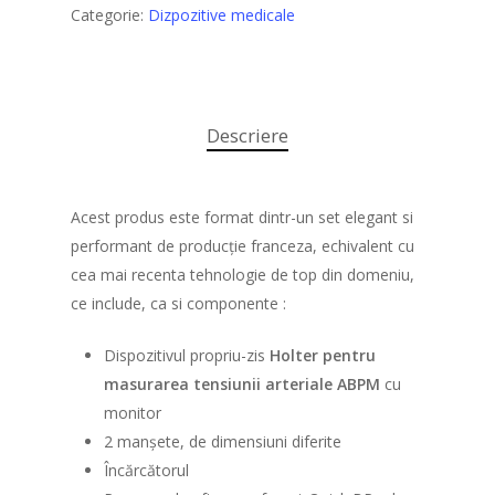
Categorie:
Dizpozitive medicale
Descriere
Acasa
Produse
Acest produs este format dintr-un set elegant si
performant de producție franceza, echivalent cu
Despre noi
Instrumentar medical
cea mai recenta tehnologie de top din domeniu,
Dizpozitive medicale
Parteneri
ce include, ca si componente :
Curatenie si igiena
Contact
Dispozitivul propriu-zis
Holter pentru
Paturi spital
masurarea tensiunii arteriale ABPM
cu
monitor
Mese spital
2 manșete, de dimensiuni diferite
Încărcătorul