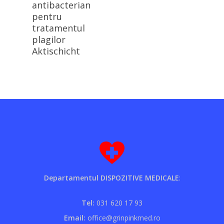
antibacterian
pentru
tratamentul
plagilor
Aktischicht
Departamentul DISPOZITIVE MEDICALE
:
Tel:
031 620 17 93
Email:
office@grinpinkmed.ro