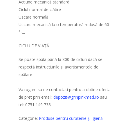
Acțiune mecanică standard
Ciclul normal de clătire
Uscare normală
Uscare mecanică la o temperatură redusă de 60
° C.
CICLU DE VIAȚĂ
Se poate spăla până la 800 de cicluri dacă se
respectă instrucțiunile și avertismentele de
spălare
Va rugam sa ne contactati pentru a obtine oferta
de pret prin email:
depozit@grinpinkmed.ro
sau
tel: 0751 149 738
Categorie:
Produse pentru curățenie şi igienă