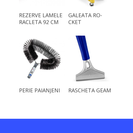
Citește Mai Mult
Citește Mai Mult
REZERVE LAMELE
GALEATA RO-
RACLETA 92 CM
CKET
Citește Mai Mult
Citește Mai Mult
PERIE PAIANJENI
RASCHETA GEAM