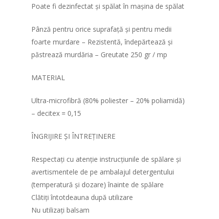
Poate fi dezinfectat și spălat în mașina de spălat
Mese spital
Pânză pentru orice suprafață și pentru medii
foarte murdare – Rezistentă, îndepărtează și
păstrează murdăria – Greutate 250 gr / mp
MATERIAL
Ultra-microfibră (80% poliester – 20% poliamidă)
– decitex = 0,15
ÎNGRIJIRE ȘI ÎNTREȚINERE
Respectați cu atenție instrucțiunile de spălare și
avertismentele de pe ambalajul detergentului
(temperatură și dozare) înainte de spălare
Clătiți întotdeauna după utilizare
Nu utilizați balsam