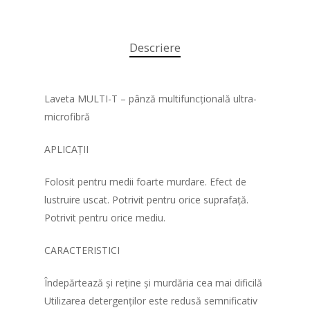
Descriere
Laveta MULTI-T – pânză multifuncțională ultra-
microfibră
APLICAȚII
Acasa
Folosit pentru medii foarte murdare. Efect de
Produse
lustruire uscat. Potrivit pentru orice suprafață.
Potrivit pentru orice mediu.
Despre noi
Instrumentar medical
CARACTERISTICI
Dizpozitive medicale
Parteneri
Curatenie si igiena
Îndepărtează și reține și murdăria cea mai dificilă
Contact
Utilizarea detergenților este redusă semnificativ
Paturi spital